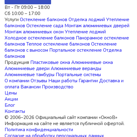
примерно 45°. В этом положении створка
Вт - Пт
09:00 – 18:00
отходит от рамы всего на несколько
Сб
10:00 – 17:00
миллиметров, образуя узкую щель. Воздух
Услуги
Остекление балконов
Отделка лоджий
Утепление
поступает медленно и равномерно. Удобно в
балконов
Остекление сада
Монтаж алюминиевых дверей
сильный мороз или когда в комнате маленький
Монтаж алюминиевых окон
Утепление лоджий
ребенок — нет резкого потока холодного
Холодное остекление балконов
Панорамное остекление
воздуха. 5. Зимний и летний режим
балконов
Теплое остекление балконов
Остекление
(регулировка прижима створки)Это не
балконов с выносом
Портальное остекление
Отделка
положение ручки, а настройка фурнитуры. На
балконов
торце створки есть эксцентрики (цапфы) —
Продукция
Пластиковые окна
Алюминиевые окна
круглые или овальные элементы. В зависимости
Алюминиевые двери
Алюминиевые веранды
от сезона их можно регулировать: Летний
Алюминиевые тамбуры
Портальные системы
режим (слабый прижим). Створка прилегает к
О компании
Отзывы
Наши работы
Гарантии
Доставка и
раме менее плотно. Уплотнитель меньше
оплата
Вакансии
Производство
изнашивается, обеспечивается микровентиляция
Цены
для поступления свежего воздуха.
Акции
Устанавливается в теплое время года. Зимний
Блог
режим (сильный прижим). Эксцентрики
Контакты
повернуты так, что створка притягивается к раме
© 2006–2026 Официальный сайт компании «ОкноВ»
максимально плотно. Это исключает продувание
Информация на сайте не является публичной офертой.
и сохраняет тепло зимой. Важно: в этом режиме
Политика конфиденциальности
нагрузка на уплотнитель выше, поэтому на лето
Согласие на обработку персональных данных