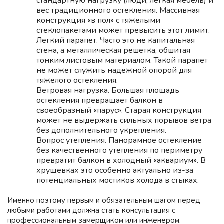
стандартную нагрузку (люди, легкая мебель) и
вес традиционного остекления. Массивная
конструкция «в пол» с тяжелыми
стеклопакетами может превысить этот лимит.
Легкий парапет.
Часто это не капитальная
стена, а металлическая решетка, обшитая
тонким листовым материалом. Такой парапет
не может служить надежной опорой для
тяжелого остекления.
Ветровая нагрузка.
Большая площадь
остекления превращает балкон в
своеобразный «парус». Старая конструкция
может не выдержать сильных порывов ветра
без дополнительного укрепления.
Вопрос утепления.
Панорамное остекление
без качественного утепления по периметру
превратит балкон в холодный «аквариум». В
хрущевках это особенно актуально из-за
потенциальных мостиков холода в стыках.
Именно поэтому первым и обязательным шагом перед
любыми работами должна стать
консультация с
профессиональным замерщиком или инженером
.