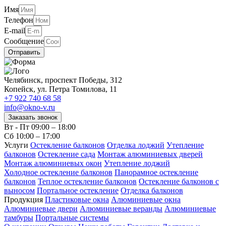
Имя
Телефон
E-mail
Сообщение
Отправить
Челябинск, проспект Победы, 312
Копейск, ул. Петра Томилова, 11
+7 922 740 68 58
info@okno-v.ru
Заказать звонок
Вт - Пт
09:00 – 18:00
Сб
10:00 – 17:00
Услуги
Остекление балконов
Отделка лоджий
Утепление
балконов
Остекление сада
Монтаж алюминиевых дверей
Монтаж алюминиевых окон
Утепление лоджий
Холодное остекление балконов
Панорамное остекление
балконов
Теплое остекление балконов
Остекление балконов с
выносом
Портальное остекление
Отделка балконов
Продукция
Пластиковые окна
Алюминиевые окна
Алюминиевые двери
Алюминиевые веранды
Алюминиевые
тамбуры
Портальные системы